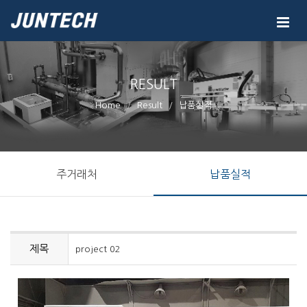
RESULT
Home
Result
납품실적
주거래처
납품실적
제목
project 02